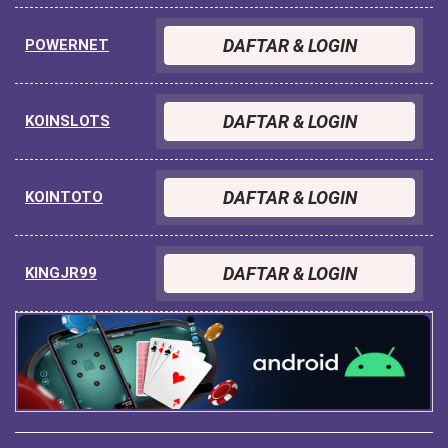
DAFTAR & LOGIN
POWERNET
DAFTAR & LOGIN
KOINSLOTS
DAFTAR & LOGIN
KOINTOTO
DAFTAR & LOGIN
KINGJR99