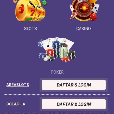
SLOTS
CASINO
POKER
DAFTAR & LOGIN
AREASLOTS
DAFTAR & LOGIN
BOLAGILA