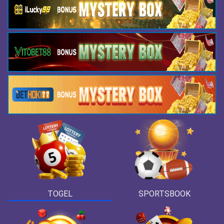
TOGEL
SPORTSBOOK