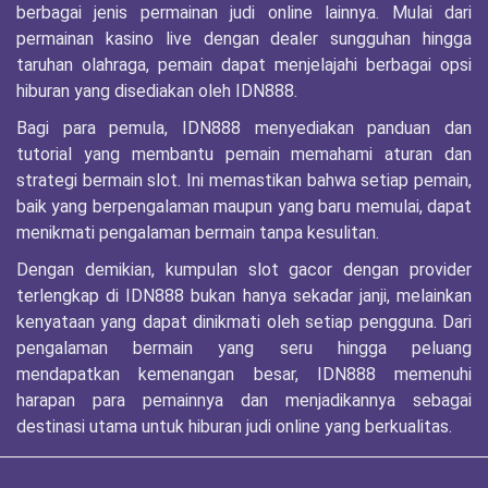
berbagai jenis permainan judi online lainnya. Mulai dari
permainan kasino live dengan dealer sungguhan hingga
taruhan olahraga, pemain dapat menjelajahi berbagai opsi
hiburan yang disediakan oleh IDN888.
Bagi para pemula, IDN888 menyediakan panduan dan
tutorial yang membantu pemain memahami aturan dan
strategi bermain slot. Ini memastikan bahwa setiap pemain,
baik yang berpengalaman maupun yang baru memulai, dapat
menikmati pengalaman bermain tanpa kesulitan.
Dengan demikian, kumpulan slot gacor dengan provider
terlengkap di IDN888 bukan hanya sekadar janji, melainkan
kenyataan yang dapat dinikmati oleh setiap pengguna. Dari
pengalaman bermain yang seru hingga peluang
mendapatkan kemenangan besar, IDN888 memenuhi
harapan para pemainnya dan menjadikannya sebagai
destinasi utama untuk hiburan judi online yang berkualitas.